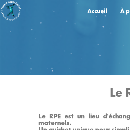
Accueil
À p
Qui
L’é
Les 
Le 
Le RPE est un lieu d'échang
maternels.
Un guichet unique pour simpl