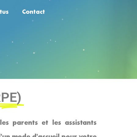
tus
Contact
ws
enda
RPE)
es parents et les assistants
'un mode d'accueil pour votre