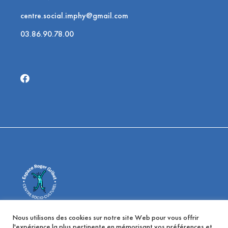
centre.social.imphy@gmail.com
03.86.90.78.00
Centre Social d'Imphy
Nous utilisons des cookies sur notre site Web pour vous offrir
l'expérience la plus pertinente en mémorisant vos préférences et