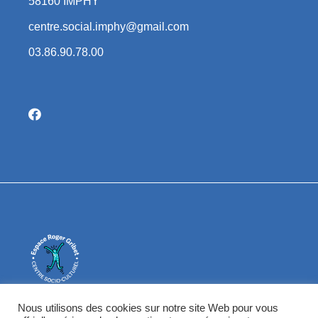
58160 IMPHY
centre.social.imphy@gmail.com
03.86.90.78.00
Centre Social d'Imphy
Nous utilisons des cookies sur notre site Web pour vous